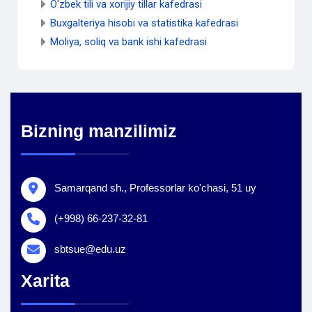
O'zbek tili va xorijiy tillar kafedrasi
Buxgalteriya hisobi va statistika kafedrasi
Moliya, soliq va bank ishi kafedrasi
Bizning manzilimiz
Samarqand sh., Professorlar ko'chasi, 51 uy
(+998) 66-237-32-81
sbtsue@edu.uz
Xarita