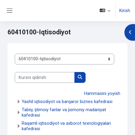
Asosiy mundarijaga o'tish
Kirish
Side panel
60410100-Iqtisodiyot
Op
Kurs kategoriyalari
Kursni qidirish
Kursni qidirish
Hammasini yoyish
Yashil iqtisodiyot va barqaror biznes kafedrasi
Tabiiy, ijtimoiy fanlar va jismoniy madaniyat
kafedrasi
Raqamli iqtisodiyot va axborot texnologiyalari
kafedrasi