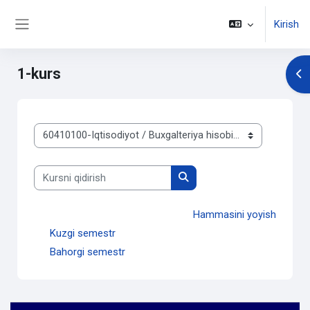
Asosiy mundarijaga o'tish
Kirish
Side panel
1-kurs
Op
Kurs kategoriyalari
Kursni qidirish
Kursni qidirish
Hammasini yoyish
Kuzgi semestr
Bahorgi semestr